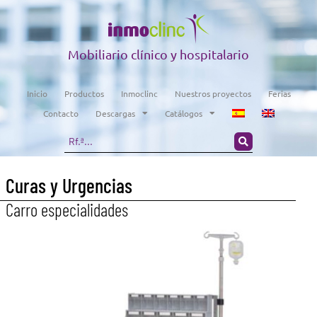
Mobiliario clínico y hospitalario
Inicio
Productos
Inmoclinc
Nuestros proyectos
Ferias
Contacto
Descargas
Catálogos
Curas y Urgencias
Carro especialidades