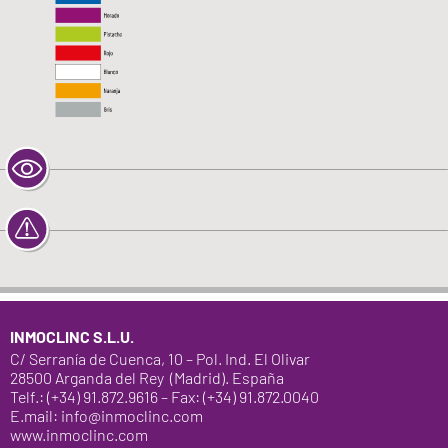
INMOCLINC S.L.U.
C/ Serranía de Cuenca, 10 – Pol. Ind. El Olivar
28500 Arganda del Rey (Madrid). España
Telf.: (+34) 91.872.9616 – Fax: (+34) 91.872.0040
E.mail: info@inmoclinc.com
www.inmoclinc.com