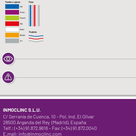
INMOCLINC S.L.U.
C/ Serranía de Cuenca, 10 – Pol. Ind. El Olivar
28500 Arganda del Rey (Madrid). España
Telf.: (+34) 91.872.9616 – Fax: (+34) 91.872.0040
E.mail: info@inmoclinc.com