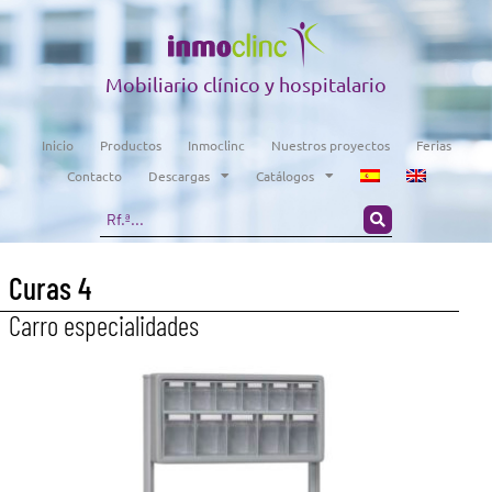
Mobiliario clínico y hospitalario
Inicio
Productos
Inmoclinc
Nuestros proyectos
Ferias
Contacto
Descargas
Catálogos
Curas 4
Carro especialidades