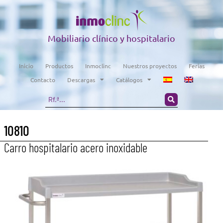
Mobiliario clínico y hospitalario
Inicio
Productos
Inmoclinc
Nuestros proyectos
Ferias
Contacto
Descargas
Catálogos
10810
Carro hospitalario acero inoxidable