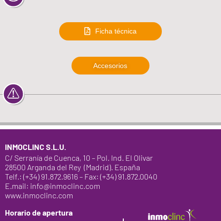
Ficha técnica
Accesorios
INMOCLINC S.L.U.
C/ Serranía de Cuenca, 10 – Pol. Ind. El Olivar
28500 Arganda del Rey (Madrid). España
Telf.: (+34) 91.872.9616 – Fax: (+34) 91.872.0040
E.mail: info@inmoclinc.com
www.inmoclinc.com
Horario de apertura