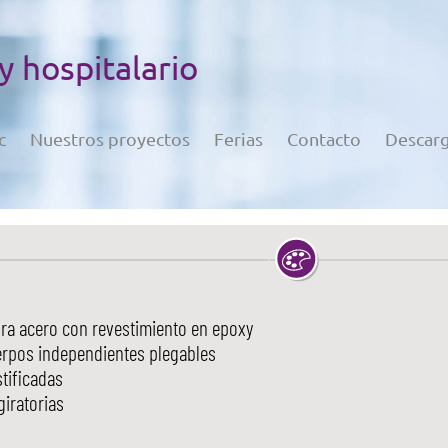
 y hospitalario
c
Nuestros proyectos
Ferias
Contacto
Descar
ura acero con revestimiento en epoxy
erpos independientes plegables
stificadas
iratorias