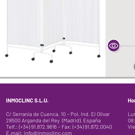
INMOCLINC S.L.U.
Ho
C/ Serranía de Cuenca, 10 – Pol. Ind. El Olivar
Lu
28500 Arganda del Rey (Madrid). España
08:
Telf.: (+34) 91.872.9616 – Fax: (+34) 91.872.0040
Vie
E.mail: info@inmoclinc.com