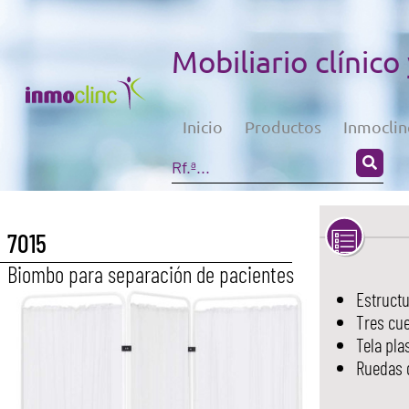
Mobiliario clínico
Inicio
Productos
Inmoclin
7015
Biombo para separación de pacientes
Estruct
Tres cu
Tela pla
Ruedas g