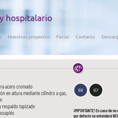
 y hospitalario
c
Nuestros proyectos
Ferias
Contacto
Descar
ura acero cromado
ón en altura mediante cilindro a gas,
m
y respaldo tapizado
¡IMPORTANTE! En caso de no e
posapiés
por defecto se entenderá NE