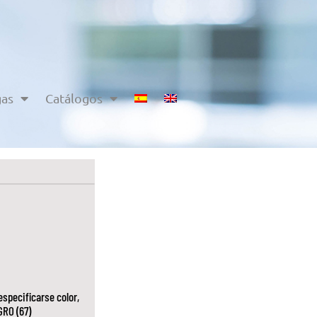
gas
Catálogos
specificarse color,
GRO (67)