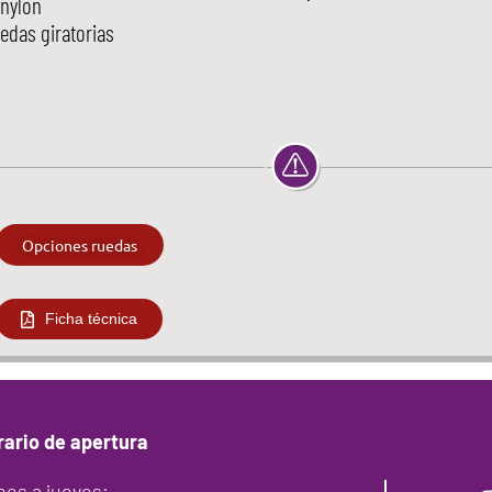
 nylon
edas giratorias
Opciones ruedas
Ficha técnica
rario de apertura
nes a jueves: