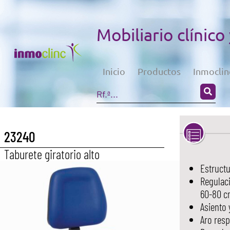
Mobiliario clínico
Inicio
Productos
Inmoclin
23240
Taburete giratorio alto
Estruct
Regulaci
60-80 c
Asiento 
Aro res