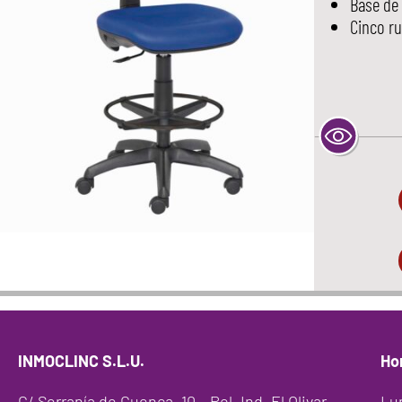
Base de
Cinco ru
INMOCLINC S.L.U.
Ho
C/ Serranía de Cuenca, 10 – Pol. Ind. El Olivar
Lu