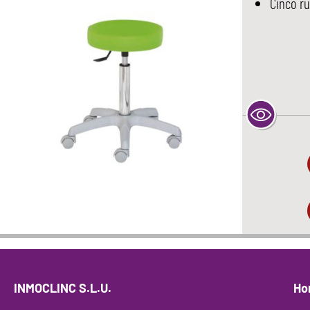
Cinco ru
INMOCLINC S.L.U.
Ho