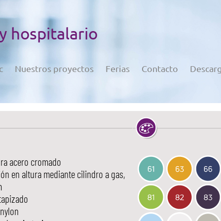
 y hospitalario
c
Nuestros proyectos
Ferias
Contacto
Descar
ura acero cromado
ón en altura mediante cilindro a gas,
m
tapizado
 nylon