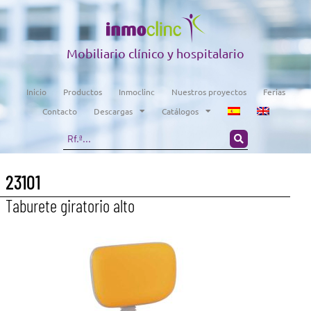
Mobiliario clínico y hospitalario
Inicio
Productos
Inmoclinc
Nuestros proyectos
Ferias
Contacto
Descargas
Catálogos
23101
Taburete giratorio alto