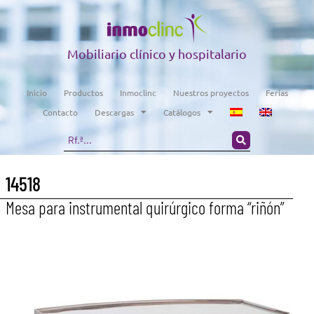
Mobiliario clínico y hospitalario
Inicio
Productos
Inmoclinc
Nuestros proyectos
Ferias
Contacto
Descargas
Catálogos
14518
Mesa para instrumental quirúrgico forma “riñón”