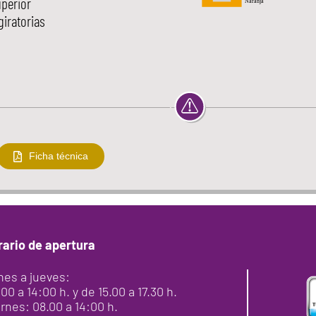
uperior
iratorias
Ficha técnica
rario de apertura
nes a jueves:
00 a 14:00 h. y de 15.00 a 17.30 h.
rnes: 08.00 a 14:00 h.