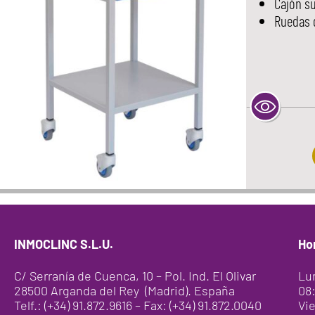
Cajón s
Ruedas g
INMOCLINC S.L.U.
Ho
C/ Serranía de Cuenca, 10 – Pol. Ind. El Olivar
Lu
28500 Arganda del Rey (Madrid). España
08:
Telf.: (+34) 91.872.9616 – Fax: (+34) 91.872.0040
Vie