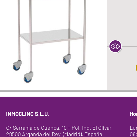
INMOCLINC S.L.U.
Ho
C/ Serranía de Cuenca, 10 – Pol. Ind. El Olivar
Lu
28500 Arganda del Rey (Madrid). España
08: