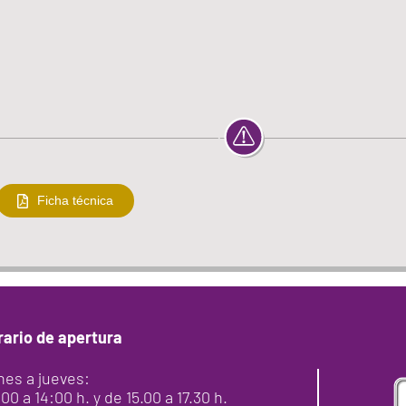
Ficha técnica
rario de apertura
nes a jueves:
00 a 14:00 h. y de 15.00 a 17.30 h.