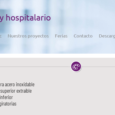
 y hospitalario
c
Nuestros proyectos
Ferias
Contacto
Descar
ra acero inoxidable
superior extraíble
inferior
iratorias