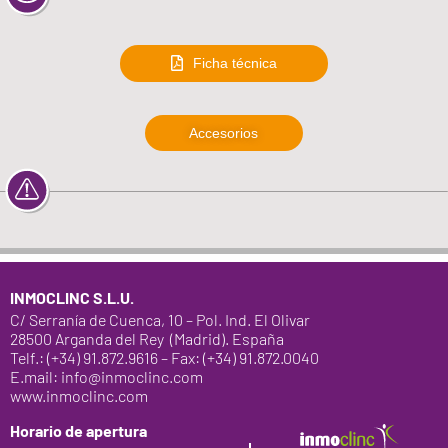
Ficha técnica
Accesorios
INMOCLINC S.L.U.
C/ Serranía de Cuenca, 10 – Pol. Ind. El Olivar
28500 Arganda del Rey (Madrid). España
Telf.: (+34) 91.872.9616 – Fax: (+34) 91.872.0040
E.mail: info@inmoclinc.com
www.inmoclinc.com
Horario de apertura